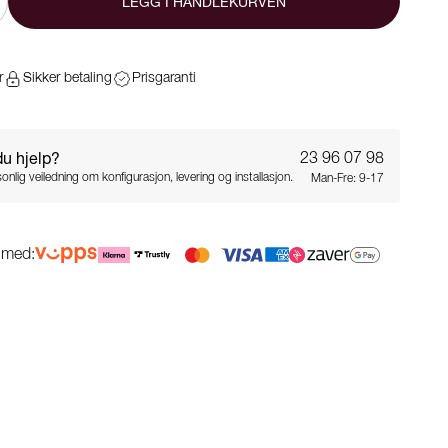
LEGG I HANDLEKURVEN
r
Sikker betaling
Prisgaranti
du hjelp?
23 96 07 98
onlig veiledning om konfigurasjon, levering og installasjon.
Man-Fre: 9-17
g med: