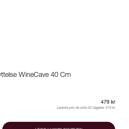
ttelse WineCave 40 Cm
479 kr
Laveste pris de siste 30 dagene:
479 kr