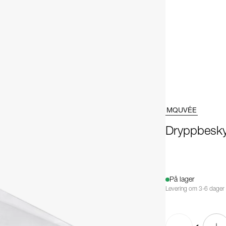
MQUVÉE
Dryppbesky
På lager
Levering om 3-6 dager