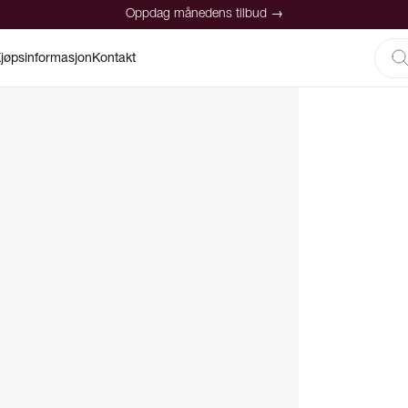
Oppdag månedens tilbud →
jøpsinformasjon
Kontakt