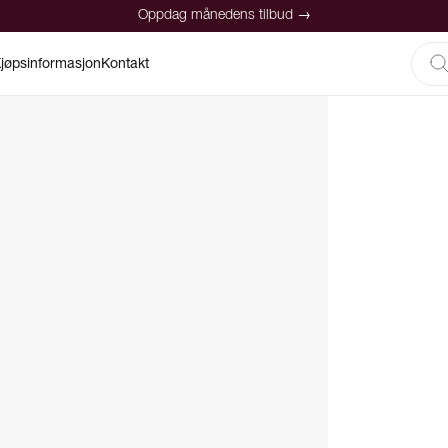
Oppdag månedens tilbud →
jøpsinformasjon
Kontakt