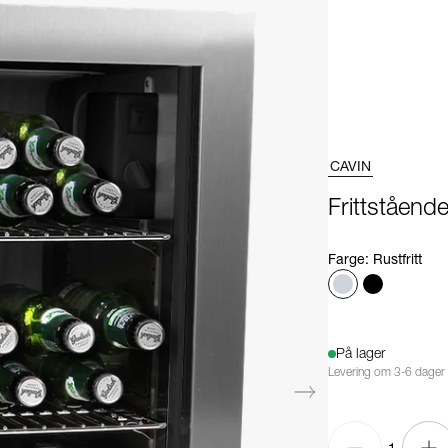
CAVIN
Frittståend
Farge
:
Rustfritt
På lager
Levering om 3-6 dager
1