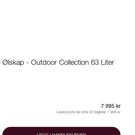
e Ølskap - Outdoor Collection 63 Liter
7 995 kr
Laveste pris de siste 30 dagene:
7 995 kr
LEGG I HANDLEKURVEN