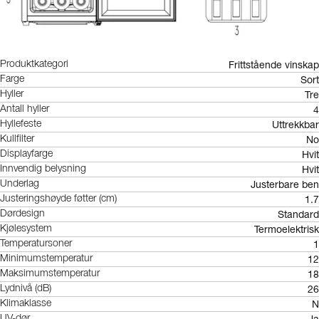
Frittstående vinskap
Produktkategori
Sort
Farge
Tre
Hyller
4
Antall hyller
Uttrekkbar
Hyllefeste
No
Kullfilter
Hvit
Displayfarge
Hvit
Innvendig belysning
Justerbare ben
Underlag
1.7
Justeringshøyde føtter (cm)
Standard
Dørdesign
Termoelektrisk
Kjølesystem
1
Temperatursoner
12
Minimumstemperatur
18
Maksimumstemperatur
26
Lydnivå (dB)
N
Klimaklasse
Ja
UV-dør