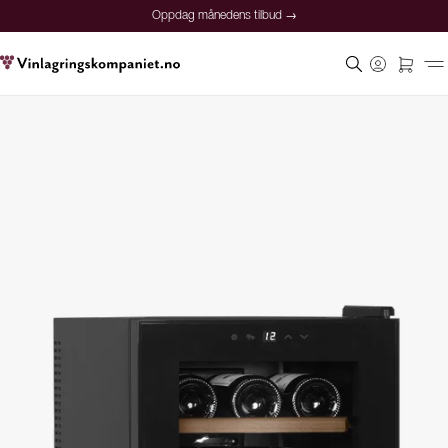
Oppdag månedens tilbud →