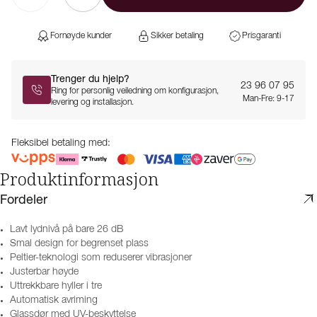
Fornøyde kunder
Sikker betaling
Prisgaranti
Trenger du hjelp?
23 96 07 95
Ring for personlig veiledning om konfigurasjon,
Man-Fre: 9-17
levering og installasjon.
Fleksibel betaling med:
Produktinformasjon
Fordeler
Lavt lydnivå på bare 26 dB
Smal design for begrenset plass
Peltier-teknologi som reduserer vibrasjoner
Justerbar høyde
Uttrekkbare hyller i tre
Automatisk avriming
Glassdør med UV-beskyttelse