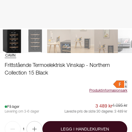
CAVIN
Frittstående Termoelektrisk Vinskap - Northern
Collection 15 Black
Produktinformasjonsark
3 489 kr
4 095 kr
På lager
Levering om 3-6 dager
Laveste pris de siste 30 dagene:
3 489 kr
LEGG I HANDLEKURVEN
1