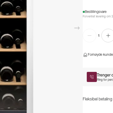
Bestillingsvare
Forventet levering om 3
1
Fornøyde kunde
Trenger 
Ring for pers
Fleksibel betalin