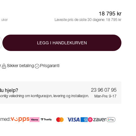
18 795 kr
 uker
Laveste pris de siste 30 dagene:
18 795 kr
LEGG I HANDLEKURVEN
r
Sikker betaling
Prisgaranti
du hjelp?
23 96 07 95
onlig veiledning om konfigurasjon, levering og installasjon.
Man-Fre: 9-17
g med: