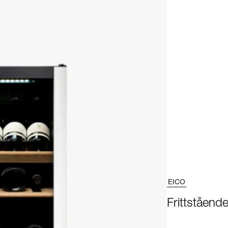
EICO
Frittståend