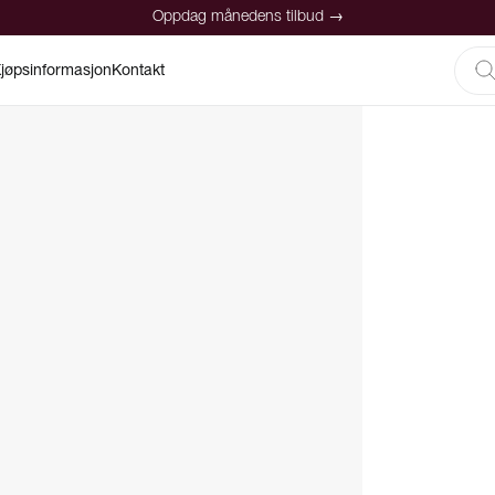
Oppdag månedens tilbud →
jøpsinformasjon
Kontakt