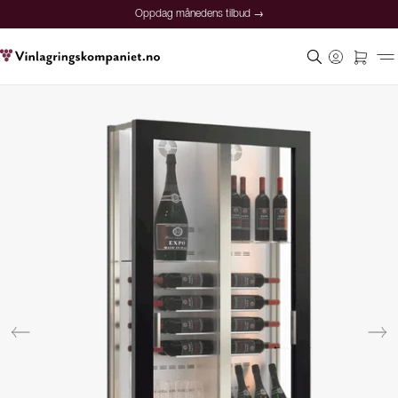
Oppdag månedens tilbud →