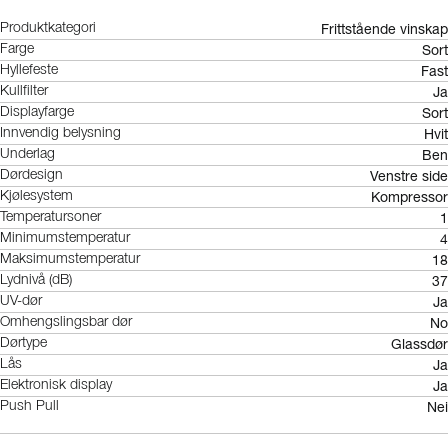
Frittstående vinskap
Produktkategori
Sort
Farge
Fast
Hyllefeste
Ja
Kullfilter
Sort
Displayfarge
Hvit
Innvendig belysning
Ben
Underlag
Venstre side
Dørdesign
Kompressor
Kjølesystem
1
Temperatursoner
4
Minimumstemperatur
18
Maksimumstemperatur
37
Lydnivå (dB)
Ja
UV-dør
No
Omhengslingsbar dør
Glassdør
Dørtype
Ja
Lås
Ja
Elektronisk display
Nei
Push Pull