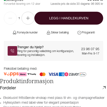
Bestillingsvare
Forventet levering om 12 uker
Laveste pris de siste 30 dagene:
96 995 kr
LEGG I HANDLEKURVEN
1
Fornøyde kunder
Sikker betaling
Prisgaranti
Trenger du hjelp?
23 96 07 95
Ring for personlig veiledning om konfigurasjon,
Man-Fre: 9-17
levering og installasjon.
Fleksibel betaling med:
Produktinformasjon
Fordeler
Eksklusivt frittstående vinskap med plass til vin- og champagneflasker
Hyllesystem med label-view for elegant presentasjon