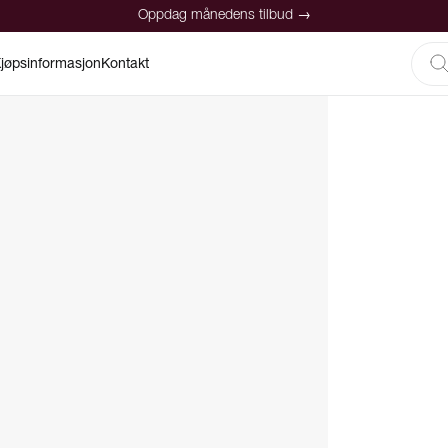
Oppdag månedens tilbud →
jøpsinformasjon
Kontakt