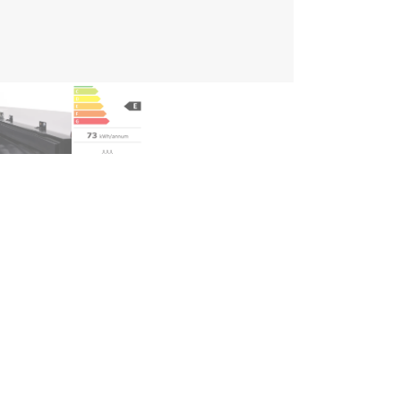
rdeler
Helintegrert vinskap med technical door for montering av egen kjø
Innovativ hengselløsning som svinger rundt sin egen akse for søml
Moderne og diskret løsning som passer perfekt inn i kjøkkenet
Enkel installasjon - montering på cirka 30 minutter
Plass til opptil 44 flasker
Elegante trehyller for en eksklusiv følelse
Vinføringsark på innsiden av døren for oversikt over vinsamlingen
Energiklasse E