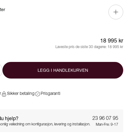
ter
18 995 kr
Laveste pris de siste 30 dagene:
18 995 kr
LEGG I HANDLEKURVEN
r
Sikker betaling
Prisgaranti
du hjelp?
23 96 07 95
onlig veiledning om konfigurasjon, levering og installasjon.
Man-Fre: 9-17