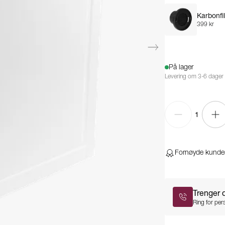
Karbonfil
399 kr
På lager
Levering om 3-6 dager
1
Fornøyde kunde
Trenger 
Ring for pers