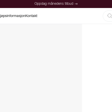
Oppdag månedens tilbud →
jøpsinformasjon
Kontakt