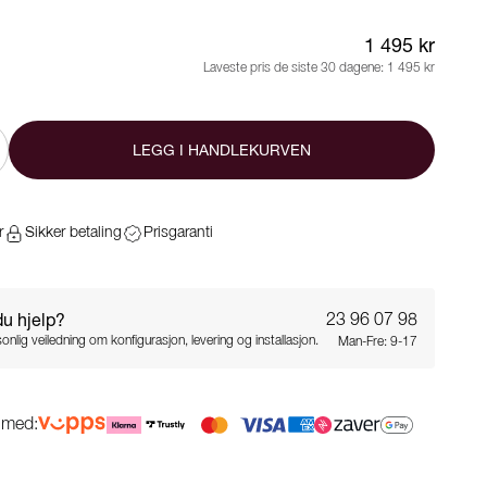
1 495 kr
Laveste pris de siste 30 dagene:
1 495 kr
LEGG I HANDLEKURVEN
r
Sikker betaling
Prisgaranti
du hjelp?
23 96 07 98
onlig veiledning om konfigurasjon, levering og installasjon.
Man-Fre: 9-17
g med: