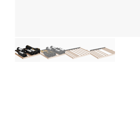
Produktinformasjon
Be
Den
ju
pa
ege
enk
OB
De