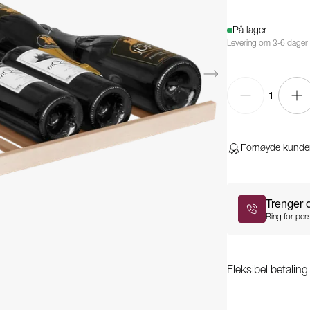
På lager
Levering om 3-6 dager
1
Fornøyde kunde
Trenger 
Ring for pers
Fleksibel betalin