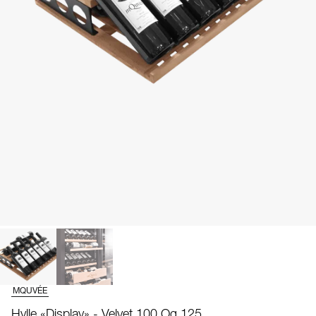
MQUVÉE
Hylle «Display» - Velvet 100 Og 125