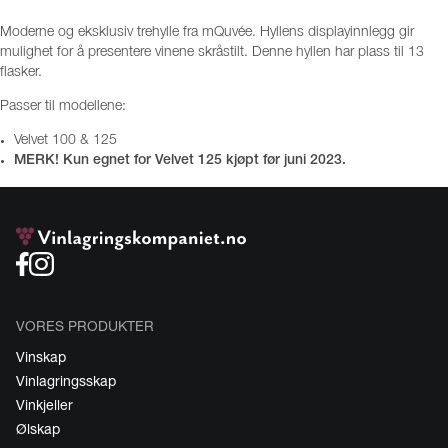
Moderne og eksklusiv trehylle fra mQuvée. Hyllens displayinnlegg gir
mulighet for å presentere vinene skråstilt. Denne hyllen har plass til 13
flasker.
Passer til modellene:
Velvet 100 & 125
MERK! Kun egnet for Velvet 125 kjøpt før juni 2023.
VORES PRODUKTER
Vinskap
Vinlagringsskap
Vinkjeller
Ølskap