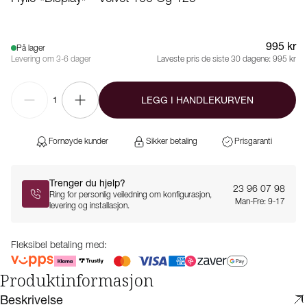
995 kr
På lager
Levering om 3-6 dager
Laveste pris de siste 30 dagene:
995 kr
LEGG I HANDLEKURVEN
1
Fornøyde kunder
Sikker betaling
Prisgaranti
Trenger du hjelp?
23 96 07 98
Ring for personlig veiledning om konfigurasjon,
Man-Fre: 9-17
levering og installasjon.
Fleksibel betaling med:
Produktinformasjon
Beskrivelse