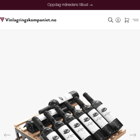
Oppdag månedens tilbud →