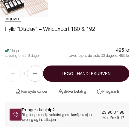
MQUVÉE
Hylle ”Display” – WineExpert 180 & 192
495 kr
På lager
Levering om 3-6 dager
Laveste pris de siste 30 dagene:
495 kr
LEGG I HANDLEKURVEN
1
Fornøyde kunder
Sikker betaling
Prisgaranti
Trenger du hjelp?
23 96 07 98
Ring for personlig veiledning om konfigurasjon,
Man-Fre: 9-17
levering og installasjon.