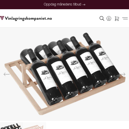
Oppdag månedens tilbud →