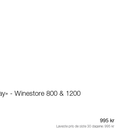
lay» - Winestore 800 & 1200
995 kr
Laveste pris de siste 30 dagene:
995 kr