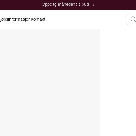
Oppdag månedens tilbud →
jøpsinformasjon
Kontakt