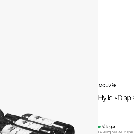
MQUVÉE
Hylle «Disp
På lager
Levering om 3-6 dager