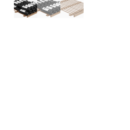
Produktinformasjon
Be
Mo
pla
Pas