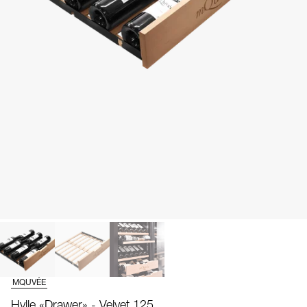
MQUVÉE
Hylle «Drawer» - Velvet 125