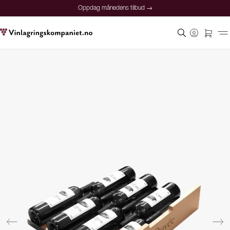
Oppdag månedens tilbud →