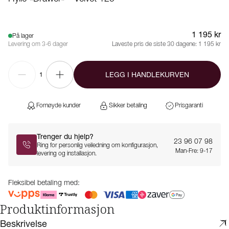
1 195 kr
På lager
Levering om 3-6 dager
Laveste pris de siste 30 dagene:
1 195 kr
LEGG I HANDLEKURVEN
1
Fornøyde kunder
Sikker betaling
Prisgaranti
Trenger du hjelp?
23 96 07 98
Ring for personlig veiledning om konfigurasjon,
Man-Fre: 9-17
levering og installasjon.
Fleksibel betaling med:
Produktinformasjon
Beskrivelse