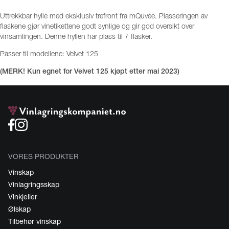
Uttrekkbar hylle med eksklusiv trefront fra mQuvée. Plasseringen av
flaskene gjør vinetikettene godt synlige og gir god oversikt over
vinsamlingen. Denne hyllen har plass til 7 flasker.
Passer til modellene: Velvet 125
(MERK! Kun egnet for Velvet 125 kjøpt etter mai 2023)
VORES PRODUKTER
Vinskap
Vinlagringsskap
Vinkjeller
Ølskap
Tilbehør vinskap