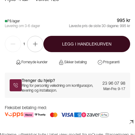
995 kr
På lager
Levering om 3-6 dager
Laveste pris de siste 30 dagene:
995 kr
LEGG I HANDLEKURVEN
1
Fornøyde kunder
Sikker betaling
Prisgaranti
Trenger du hjelp?
23 96 07 98
Ring for personlig veiledning om konfigurasjon,
Man-Fre: 9-17
levering og installasjon.
Fleksibel betaling med: