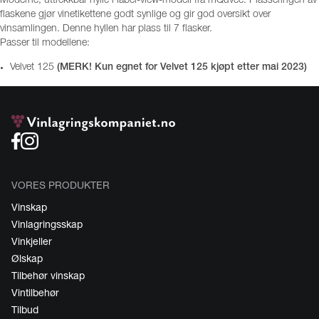
Moderne, uttrekkbar hylle i label-view-modell fra mQuvée. Plasseringen av
flaskene gjør vinetikettene godt synlige og gir god oversikt over
vinsamlingen. Denne hyllen har plass til 7 flasker.
Passer til modellene:
Velvet 125
(MERK! Kun egnet for Velvet 125 kjøpt etter mai 2023)
VORES PRODUKTER
Vinskap
Vinlagringsskap
Vinkjeller
Ølskap
Tilbehør vinskap
Vintilbehør
Tilbud