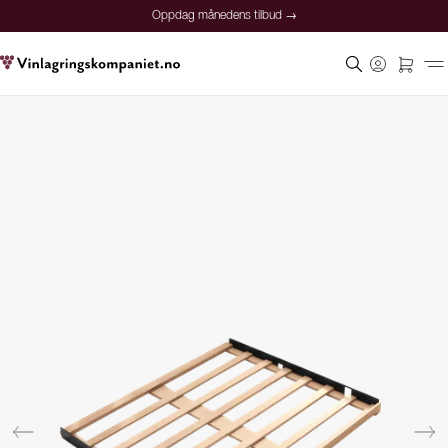
Oppdag månedens tilbud →