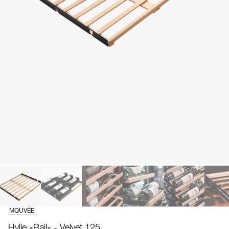
MQUVÉE
Hylle «Rail» - Velvet 125