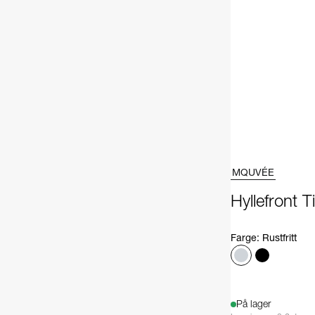
MQUVÉE
Hyllefront 
Farge
:
Rustfritt
På lager