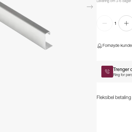
Levering om 3-6 dager
1
Fornøyde kunde
Trenger 
Ring for pers
Fleksibel betalin