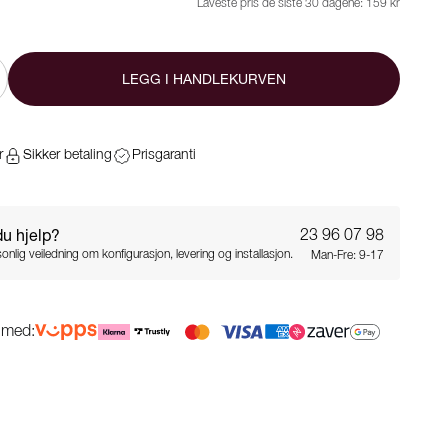
Laveste pris de siste 30 dagene:
159 kr
LEGG I HANDLEKURVEN
r
Sikker betaling
Prisgaranti
du hjelp?
23 96 07 98
onlig veiledning om konfigurasjon, levering og installasjon.
Man-Fre: 9-17
g med: