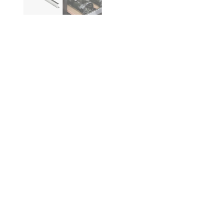
Produktinformasjon
Be
Gi 
Wi
und
Ve