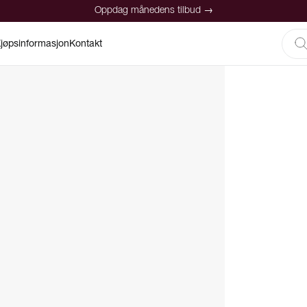
Oppdag månedens tilbud →
jøpsinformasjon
Kontakt