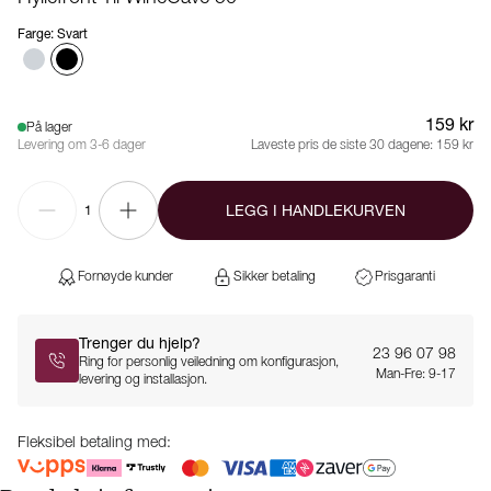
Farge
:
Svart
159 kr
På lager
Levering om 3-6 dager
Laveste pris de siste 30 dagene:
159 kr
LEGG I HANDLEKURVEN
1
Fornøyde kunder
Sikker betaling
Prisgaranti
Trenger du hjelp?
23 96 07 98
Ring for personlig veiledning om konfigurasjon,
Man-Fre: 9-17
levering og installasjon.
Fleksibel betaling med: