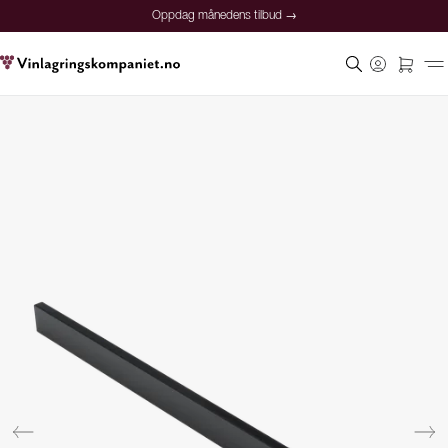
Oppdag månedens tilbud →