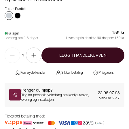
Farge
:
Rustfritt
159 kr
På lager
Levering om 3-6 dager
Laveste pris de siste 30 dagene:
159 kr
LEGG I HANDLEKURVEN
1
Fornøyde kunder
Sikker betaling
Prisgaranti
Trenger du hjelp?
23 96 07 98
Ring for personlig veiledning om konfigurasjon,
Man-Fre: 9-17
levering og installasjon.
Fleksibel betaling med: