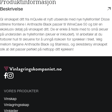
Produktinformasjon
Beskrivelse
Gi vinskapet ditt fra mQuvée et nytt utseende med nye hyllefronter! Disse
stilrene frontene i Anthracite Black passer til WineCave 50 og blir en
eksklusiv detalj på vinskapet ditt. De er enkle å feste med to små skruer
på undersiden av hyllefronten (skruer er inkludert). Vi anbefaler at du
forborer hull til skruene for å unngå risikoen for sprekker i treet. Velg
mellom fargene Anthracite Black og Stainless, og skreddersy vinskapet
slik at det passer perfekt på nettopp ditt kjøkken!
VORES PRODUKTER
Vinskap
Vinlagringsskap
Vinkjeller