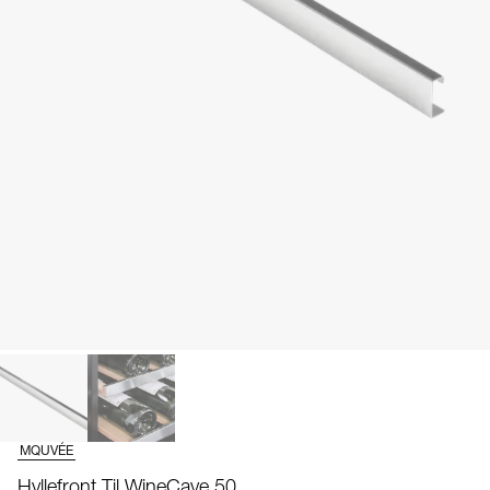
MQUVÉE
Hyllefront Til WineCave 50