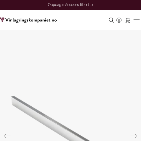
Oppdag månedens tilbud →