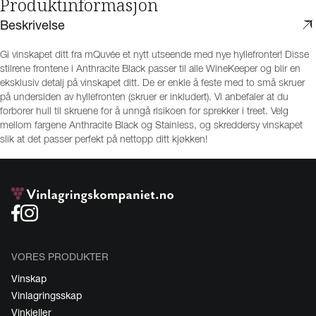
Produktinformasjon
Beskrivelse
Gi vinskapet ditt fra mQuvée et nytt utseende med nye hyllefronter! Disse
stilrene frontene i Anthracite Black passer til alle WineKeeper og blir en
eksklusiv detalj på vinskapet ditt. De er enkle å feste med to små skruer
på undersiden av hyllefronten (skruer er inkludert). Vi anbefaler at du
forborer hull til skruene for å unngå risikoen for sprekker i treet. Velg
mellom fargene Anthracite Black og Stainless, og skreddersy vinskapet
slik at det passer perfekt på nettopp ditt kjøkken!
VORES PRODUKTER
Vinskap
Vinlagringsskap
Vinkjeller