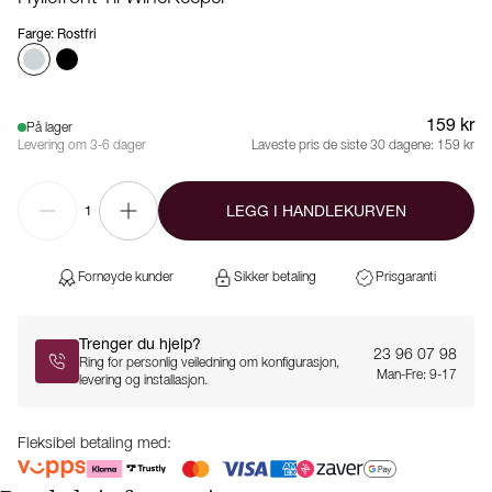
Farge
:
Rostfri
159 kr
På lager
Levering om 3-6 dager
Laveste pris de siste 30 dagene:
159 kr
LEGG I HANDLEKURVEN
1
Fornøyde kunder
Sikker betaling
Prisgaranti
Trenger du hjelp?
23 96 07 98
Ring for personlig veiledning om konfigurasjon,
Man-Fre: 9-17
levering og installasjon.
Fleksibel betaling med: