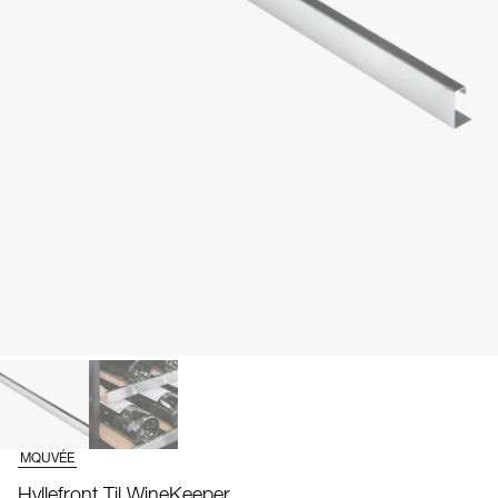
MQUVÉE
Hyllefront Til WineKeeper