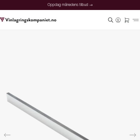
Oppdag månedens tilbud →