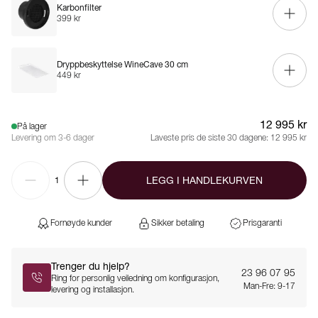
Karbonfilter
399 kr
Dryppbeskyttelse WineCave 30 cm
449 kr
12 995 kr
På lager
Levering om 3-6 dager
Laveste pris de siste 30 dagene:
12 995 kr
LEGG I HANDLEKURVEN
1
Fornøyde kunder
Sikker betaling
Prisgaranti
Trenger du hjelp?
23 96 07 95
Ring for personlig veiledning om konfigurasjon,
Man-Fre: 9-17
levering og installasjon.