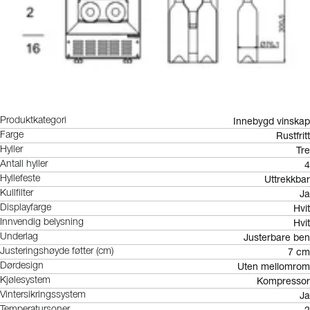
Innebygd vinskap
Produktkategori
Rustfritt
Farge
Tre
Hyller
4
Antall hyller
Uttrekkbar
Hyllefeste
Ja
Kullfilter
Hvit
Displayfarge
Hvit
Innvendig belysning
Justerbare ben
Underlag
7 cm
Justeringshøyde føtter (cm)
Uten mellomrom
Dørdesign
Kompressor
Kjølesystem
Ja
Vintersikringssystem
Temperatursoner