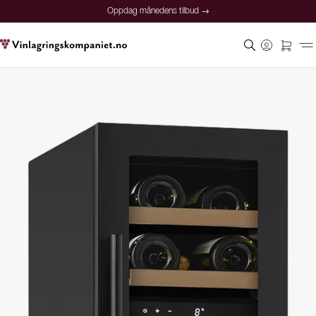
Oppdag månedens tilbud →