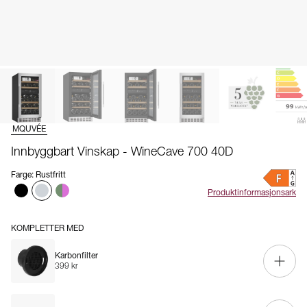
MQUVÉE
Innbyggbart Vinskap - WineCave 700 40D
Farge
:
Rustfritt
Produktinformasjonsark
KOMPLETTER MED
Karbonfilter
399 kr