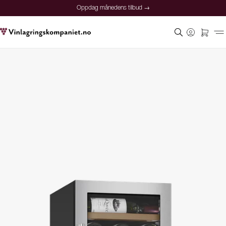
Oppdag månedens tilbud →