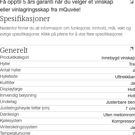
Få opptil 5 års garanti når du velger et vinskap
eller vinlagringsskap fra mQuvée!
Spesifikasjoner
Nedenfor finner du all informasjon om funksjoner, innhold, mål, vekt og
øvrige spesifikasjoner. Klikk på pilene for å vise flere spesifikasjoner.
Generelt
Innebygd vinskap
Produktkategori
Tre
Hyller
4
Antall hyller
Uttrekkbar
Hyllefeste
Ja
Kullfilter
Hvit
Displayfarge
Hvit
Innvendig belysning
Justerbare ben
Underlag
7 cm
Justeringshøyde føtter (cm)
Uten mellomrom
Dørdesign
Kompressor
Kjølesystem
Ja
Vintersikringssystem
2
Temperatursoner