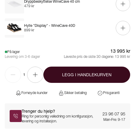
Dryppbeskyttelse WineCave 40 cm
479 kr
Hylle "Display" - WineCave 40D
899 kr
13 995 kr
På lager
Levering om 3-6 dager
Laveste pris de siste 30 dagene:
13 995 kr
LEGG I HANDLEKURVEN
1
Fornøyde kunder
Sikker betaling
Prisgaranti
Trenger du hjelp?
23 96 07 95
Ring for personlig veiledning om konfigurasjon,
Man-Fre: 9-17
levering og installasjon.