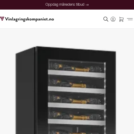
Oppdag månedens tilbud →