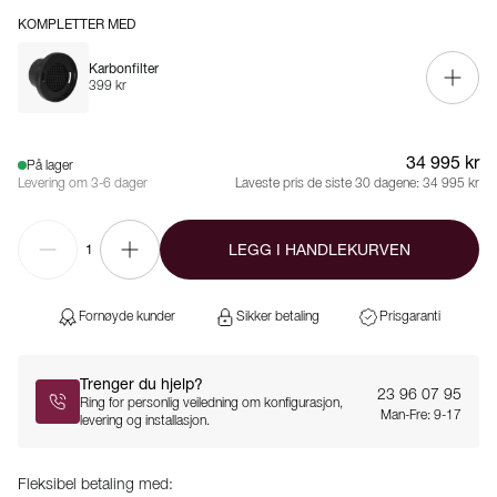
KOMPLETTER MED
Karbonfilter
399 kr
34 995 kr
På lager
Levering om 3-6 dager
Laveste pris de siste 30 dagene:
34 995 kr
LEGG I HANDLEKURVEN
1
Fornøyde kunder
Sikker betaling
Prisgaranti
Trenger du hjelp?
23 96 07 95
Ring for personlig veiledning om konfigurasjon,
Man-Fre: 9-17
levering og installasjon.
Fleksibel betaling med: