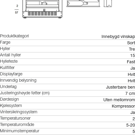
Innebygd vinskap
Produktkategori
Sort
Farge
Tre
Hyller
15
Antall hyller
Fast
Hyllefeste
Ja
Kullfilter
Hvit
Displayfarge
Hvit
Innvendig belysning
Justerbare ben
Underlag
7 cm
Justeringshøyde føtter (cm)
Uten mellomrom
Dørdesign
Kompressor
Kjølesystem
Ja
Vintersikringssystem
2
Temperatursoner
5-20
Temperaturområde
5
Minimumstemperatur