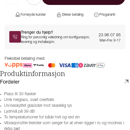
Fornøyde kunder
Sikker betaling
Prisgaranti
Trenger du hjelp?
23 96 07 95
Ring for personlig veiledning om konfigurasjon,
Man-Fre: 9-17
levering og installasjon.
Fleksibel betaling med:
Produktinformasjon
Fordeler
Plass til 30 flasker
Unik helglass, svart overflate
UV-beskyttet glassdør mot skadelig lys
Lydnivå på 39 dB
To temperatursoner for både hvit og rød vin
Vibrasjonsfrie trerister som sørger for at vinen ligger i ro og modnes i
riktig takt