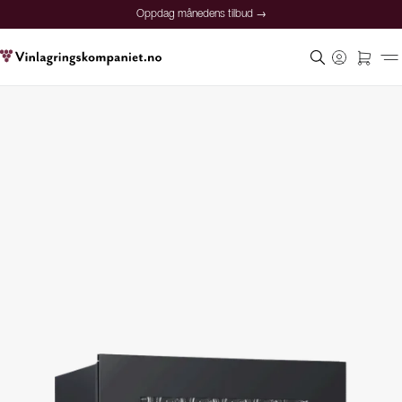
Oppdag månedens tilbud →