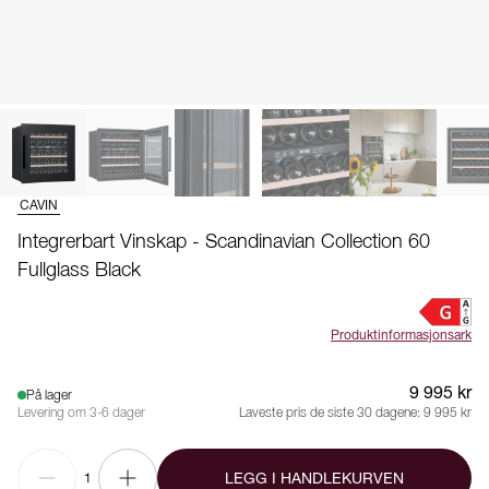
CAVIN
Integrerbart Vinskap - Scandinavian Collection 60
Fullglass Black
Produktinformasjonsark
9 995 kr
På lager
Levering om 3-6 dager
Laveste pris de siste 30 dagene:
9 995 kr
LEGG I HANDLEKURVEN
1