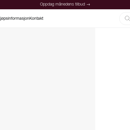
Oppdag månedens tilbud →
jøpsinformasjon
Kontakt