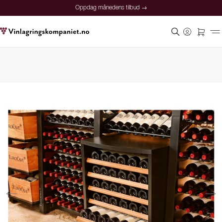
Oppdag månedens tilbud →