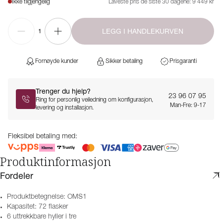
Ikke tilgjengelig
Laveste pris de siste 30 dagene:
9 449 kr
LEGG I HANDLEKURVEN
1
Fornøyde kunder
Sikker betaling
Prisgaranti
Trenger du hjelp?
23 96 07 95
Ring for personlig veiledning om konfigurasjon,
Man-Fre: 9-17
levering og installasjon.
Fleksibel betaling med:
Produktinformasjon
Fordeler
Produktbetegnelse: OMS1
Kapasitet: 72 flasker
6 uttrekkbare hyller i tre