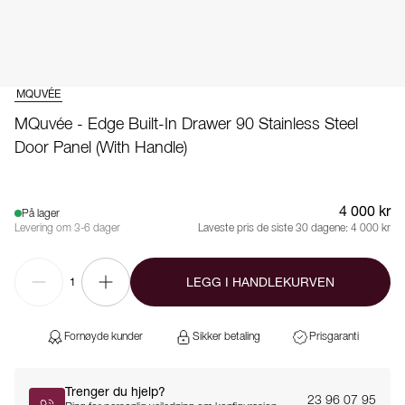
MQUVÉE
MQuvée - Edge Built-In Drawer 90 Stainless Steel
Door Panel (with Handle)
4 000 kr
På lager
Levering om 3-6 dager
Laveste pris de siste 30 dagene:
4 000 kr
LEGG I HANDLEKURVEN
1
Fornøyde kunder
Sikker betaling
Prisgaranti
Trenger du hjelp?
23 96 07 95