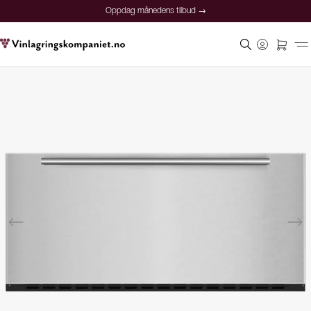
Oppdag månedens tilbud →