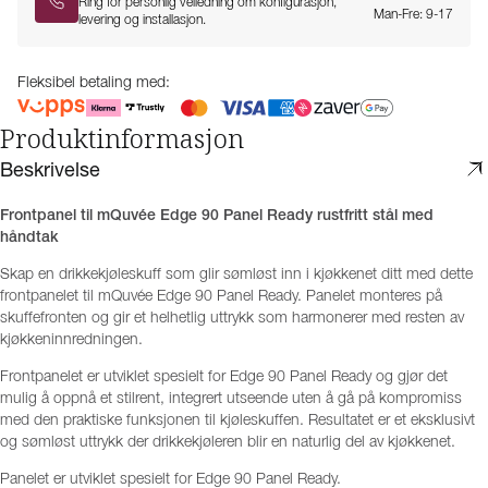
Ring for personlig veiledning om konfigurasjon,
Man-Fre: 9-17
levering og installasjon.
Fleksibel betaling med:
Produktinformasjon
Beskrivelse
Frontpanel til mQuvée Edge 90 Panel Ready rustfritt stål med
håndtak
Skap en drikkekjøleskuff som glir sømløst inn i kjøkkenet ditt med dette
frontpanelet til mQuvée Edge 90 Panel Ready. Panelet monteres på
skuffefronten og gir et helhetlig uttrykk som harmonerer med resten av
kjøkkeninnredningen.
Frontpanelet er utviklet spesielt for Edge 90 Panel Ready og gjør det
mulig å oppnå et stilrent, integrert utseende uten å gå på kompromiss
med den praktiske funksjonen til kjøleskuffen. Resultatet er et eksklusivt
og sømløst uttrykk der drikkekjøleren blir en naturlig del av kjøkkenet.
Panelet er utviklet spesielt for Edge 90 Panel Ready.