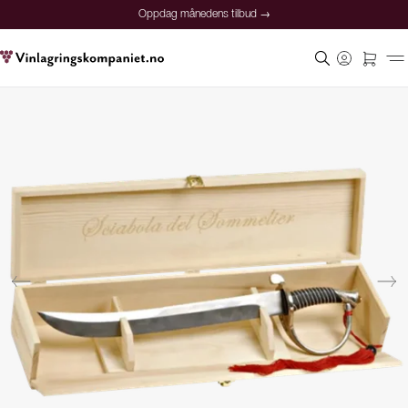
Oppdag månedens tilbud →