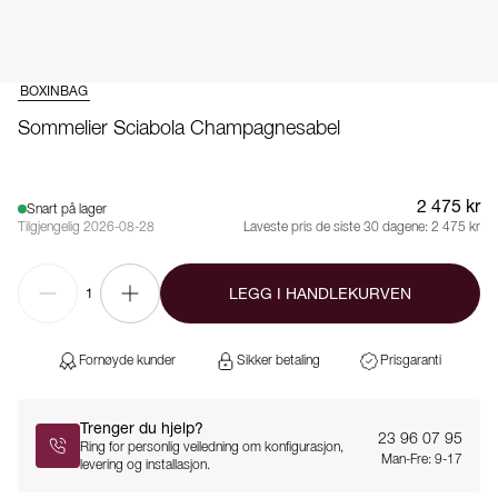
BOXINBAG
Sommelier Sciabola Champagnesabel
2 475 kr
Snart på lager
Tilgjengelig 2026-08-28
Laveste pris de siste 30 dagene:
2 475 kr
LEGG I HANDLEKURVEN
1
Fornøyde kunder
Sikker betaling
Prisgaranti
Trenger du hjelp?
23 96 07 95
Ring for personlig veiledning om konfigurasjon,
Man-Fre: 9-17
levering og installasjon.