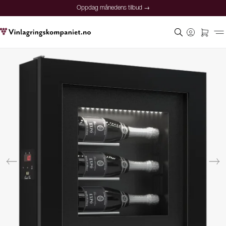
Oppdag månedens tilbud →