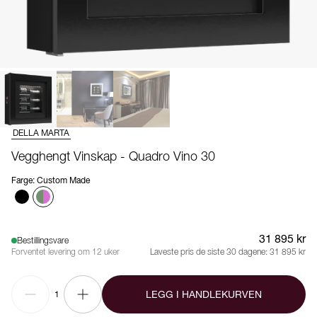
DELLA MARTA
Vegghengt Vinskap - Quadro Vino 30
Farge
:
Custom Made
31 895 kr
Bestillingsvare
Forventet levering om 12 uker
Laveste pris de siste 30 dagene:
31 895 kr
LEGG I HANDLEKURVEN
1