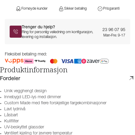
Fornøyde kunder
Sikker betaling
Prisgaranti
Trenger du hjelp?
23 96 07 95
Ring for personlig veiledning om konfigurasjon,
Man-Fre: 9-17
levering og installasjon.
Fleksibel betaling med:
Produktinformasjon
Fordeler
Unik vegghengt design
Innebygd LED-lys med dimmer
Custom Made med flere forskjellige fargekombinasjoner
Lavt lydnivå
Låsbart
Kullfilter
UV-beskyttet glassdør
Ventilert kjøling for jevnere temperatur