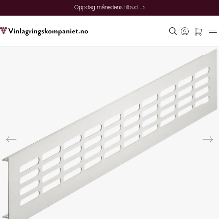
Oppdag månedens tilbud →