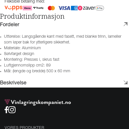
Fleksibel betaling med:
Produktinformasjon
Fordeler
Utførelse: Langsgående kant med fasett, med blanke trinn, lameller
som løper bak for ytterligere sikkerhet.
Materiale: Aluminium
Sølvfarget design
Montering: Presses i, skrus fast
Luftgjennomslipp cm2: 89
Mål: (lengde og bredde) 500 x 60 mm
Beskrivelse
VORES PRODUKTER