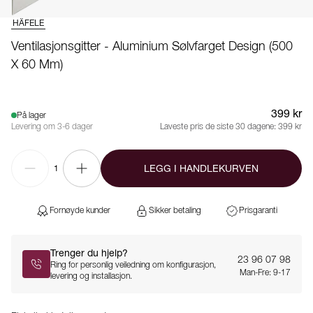
HÄFELE
Ventilasjonsgitter - Aluminium Sølvfarget Design (500
X 60 Mm)
399 kr
På lager
Levering om 3-6 dager
Laveste pris de siste 30 dagene:
399 kr
LEGG I HANDLEKURVEN
1
Fornøyde kunder
Sikker betaling
Prisgaranti
Trenger du hjelp?
23 96 07 98
Ring for personlig veiledning om konfigurasjon,
Man-Fre: 9-17
levering og installasjon.