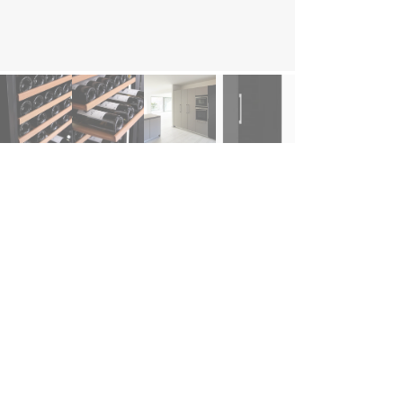
rdeler
Vinlagringsskap med plass til opptil 126 flasker
15 stabile og vibrasjonsdempende trehyller
Kan bygges inn på kjøkkenet eller brukes frittstående
Låsbar, solid dør som beskytter vinen mot lys
Smart vinoversikt på innsiden av døren
Vintersikkerhetssystem for plassering i kaldere rom
Kullfilter som beskytter vinen mot uønskede lukter
Effektiv og sikker lagring for langsiktig modning av vin
Energiklasse F