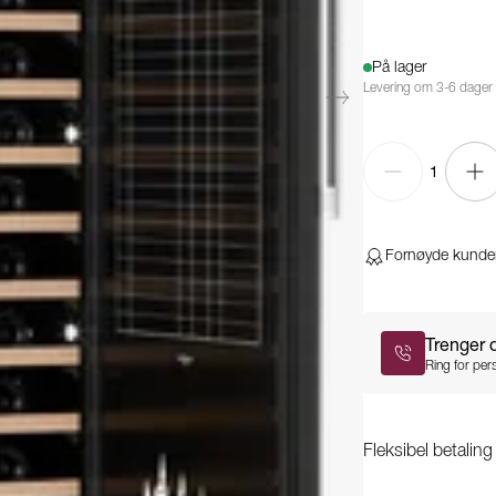
På lager
Levering om 3-6 dager
1
Fornøyde kunde
Trenger 
Ring for pers
Fleksibel betalin