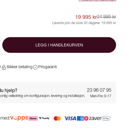
19 995 kr
24 995 kr
Laveste pris de siste 30 dagene:
19 995 kr
LEGG I HANDLEKURVEN
r
Sikker betaling
Prisgaranti
du hjelp?
23 96 07 95
onlig veiledning om konfigurasjon, levering og installasjon.
Man-Fre: 9-17
g med: