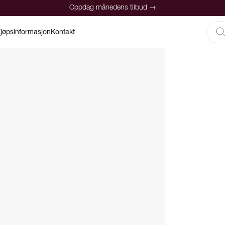
Oppdag månedens tilbud →
jøpsinformasjon
Kontakt