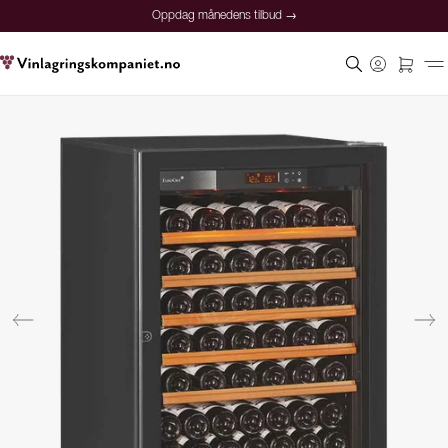
Oppdag månedens tilbud →