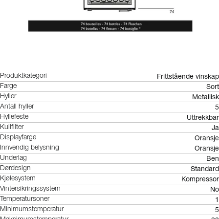
Frittstående vinskap
Produktkategori
Sort
Farge
Metallisk
Hyller
5
Antall hyller
Uttrekkbar
Hyllefeste
Ja
Kullfilter
Oransje
Displayfarge
Oransje
Innvendig belysning
Ben
Underlag
Standard
Dørdesign
Kompressor
Kjølesystem
No
Vintersikringssystem
1
Temperatursoner
5
Minimumstemperatur