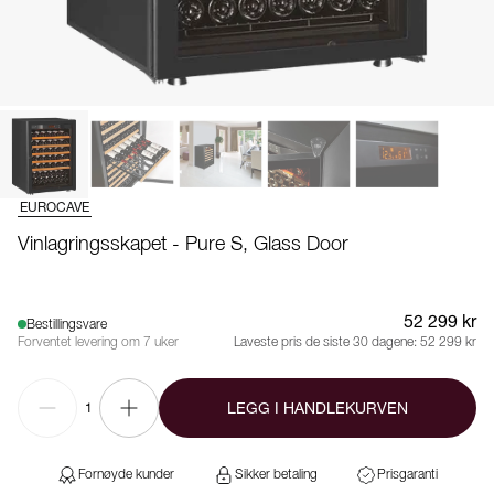
EUROCAVE
Vinlagringsskapet - Pure S, Glass Door
52 299 kr
Bestillingsvare
Forventet levering om 7 uker
Laveste pris de siste 30 dagene:
52 299 kr
LEGG I HANDLEKURVEN
1
Fornøyde kunder
Sikker betaling
Prisgaranti