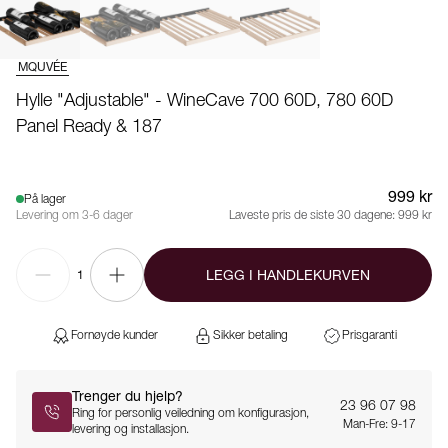
MQUVÉE
Hylle "Adjustable" - WineCave 700 60D, 780 60D
Panel Ready & 187
999 kr
På lager
Levering om 3-6 dager
Laveste pris de siste 30 dagene:
999 kr
LEGG I HANDLEKURVEN
1
Fornøyde kunder
Sikker betaling
Prisgaranti
Trenger du hjelp?
23 96 07 98
Ring for personlig veiledning om konfigurasjon,
Man-Fre: 9-17
levering og installasjon.