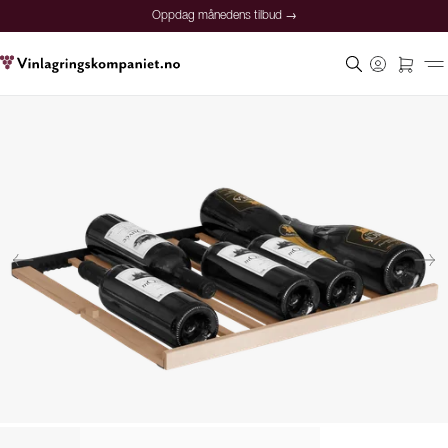
Oppdag månedens tilbud →