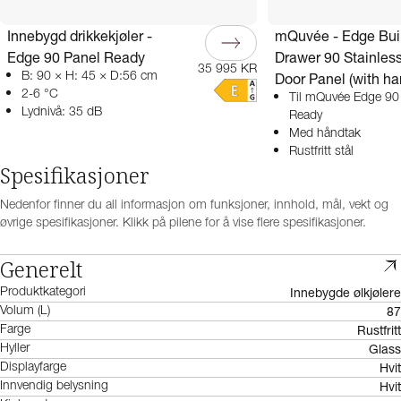
Innebygd drikkekjøler -
mQuvée - Edge Buil
Edge 90 Panel Ready
Drawer 90 Stainless
35 995 KR
B: 90 × H: 45 × D:56 cm
Door Panel (with ha
2-6 °C
Til mQuvée Edge 90
Lydnivå: 35 dB
Ready
Med håndtak
Rustfritt stål
Spesifikasjoner
Nedenfor finner du all informasjon om funksjoner, innhold, mål, vekt og
øvrige spesifikasjoner. Klikk på pilene for å vise flere spesifikasjoner.
Generelt
Innebygde ølkjølere
Produktkategori
87
Volum (L)
Rustfritt
Farge
Glass
Hyller
Hvit
Displayfarge
Hvit
Innvendig belysning