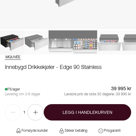
MQUVÉE
Innebygd Drikkekjøler - Edge 90 Stainless
39 995 kr
På lager
Levering om 3-6 dager
Laveste pris de siste 30 dagene:
39 995 kr
LEGG I HANDLEKURVEN
1
Fornøyde kunder
Sikker betaling
Prisgaranti