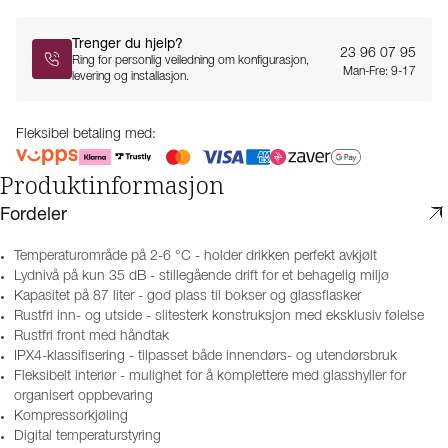
Trenger du hjelp?
23 96 07 95
Ring for personlig veiledning om konfigurasjon,
Man-Fre: 9-17
levering og installasjon.
Fleksibel betaling med:
Produktinformasjon
Fordeler
Temperaturområde på 2-6 °C - holder drikken perfekt avkjølt
Lydnivå på kun 35 dB - stillegående drift for et behagelig miljø
Kapasitet på 87 liter - god plass til bokser og glassflasker
Rustfri inn- og utside - slitesterk konstruksjon med eksklusiv følelse
Rustfri front med håndtak
IPX4-klassifisering - tilpasset både innendørs- og utendørsbruk
Fleksibelt interiør - mulighet for å komplettere med glasshyller for
organisert oppbevaring
Kompressorkjøling
Digital temperaturstyring