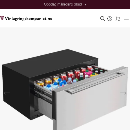
Oppdag månedens tilbud →