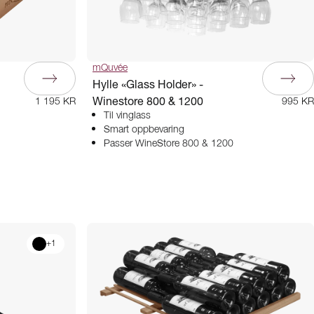
mQuvée
Hylle «Glass Holder» -
Winestore 800 & 1200
995 KR
1 195 KR
Til vinglass
Smart oppbevaring
Passer WineStore 800 & 1200
+
1