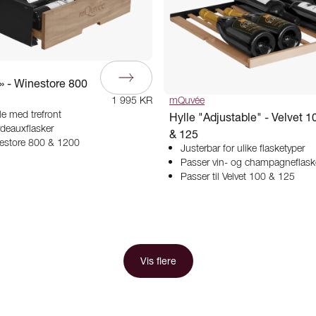
» - Winestore 800
1 995 KR
mQuvée
le med trefront
Hylle "Adjustable" - Velvet 1
rdeauxflasker
& 125
nestore 800 & 1200
Justerbar for ulike flasketyper
Passer vin- og champagneflask
Passer til Velvet 100 & 125
Vis flere