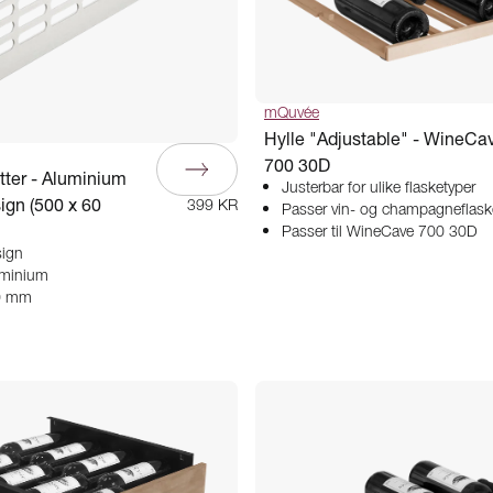
mQuvée
Hylle "Adjustable" - WineCa
700 30D
itter - Aluminium
Justerbar for ulike flasketyper
ign (500 x 60
399 KR
Passer vin- og champagneflask
Passer til WineCave 700 30D
sign
uminium
60 mm