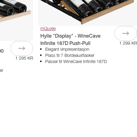
mQuvée
Hylle "Display" - WineCave
Infinite 187D Push-Pull
1 299 KR
Elegant vinpresentasjon
00
Plass til 7 Bordeauxflasker
1 295 KR
Passer til WineCave Infinite 187D
er