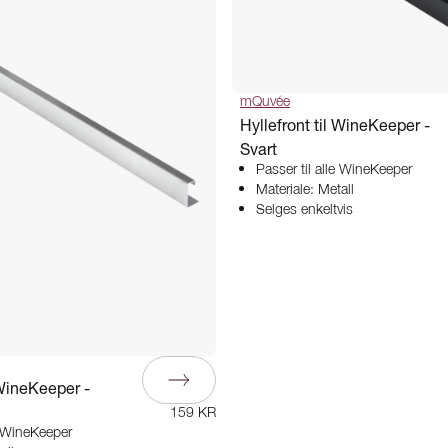
mQuvée
Hyllefront til WineKeeper -
Svart
Passer til alle WineKeeper
Materiale: Metall
Selges enkeltvis
 WineKeeper -
159 KR
e WineKeeper