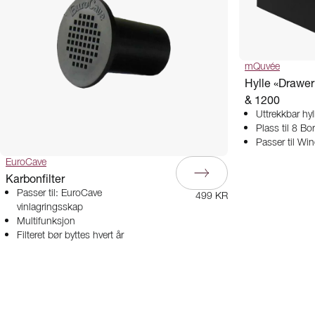
mQuvée
Hylle «Drawer
& 1200
Uttrekkbar hyl
Plass til 8 Bo
Passer til Wi
EuroCave
Karbonfilter
Passer til: EuroCave
499 KR
vinlagringsskap
Multifunksjon
Filteret bør byttes hvert år