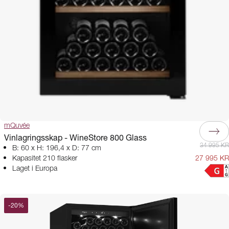
mQuvée
Vinlagringsskap - WineStore 800 Glass
34 995 KR
B: 60 x H: 196,4 x D: 77 cm
Kapasitet 210 flasker
27 995 KR
Laget i Europa
-
20
%