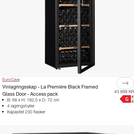
EuroCave
Vinlagringsskap - La Première Black Framed
43 899 KR
Glass Door - Access pack
B: 68 x H: 182,5 x D: 72 cm
4 lagringshyller
Kapasitet 230 flasker