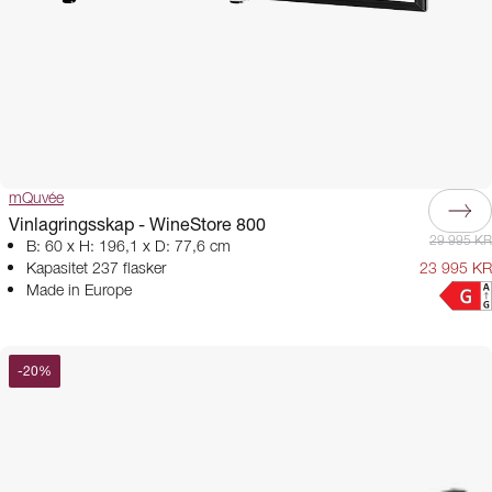
mQuvée
Vinlagringsskap - WineStore 800
29 995 KR
B: 60 x H: 196,1 x D: 77,6 cm
Kapasitet 237 flasker
23 995 KR
Made in Europe
-
20
%