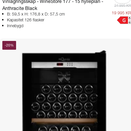
Vinlagringsskap - WineStore 177 - 15 hylleplan -
24 995 KR
Anthracite Black
19 995 KR
B: 59,5 x H: 176,8 x D: 57,5 cm
Kapasitet 126 flasker
Innebygd
-
20
%