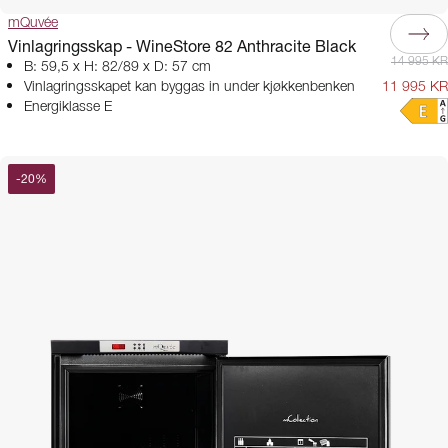
mQuvée
Vinlagringsskap - WineStore 82 Anthracite Black
14 995 KR
B: 59,5 x H: 82/89 x D: 57 cm
Vinlagringsskapet kan byggas in under kjøkkenbenken
11 995 KR
Energiklasse E
-
20
%