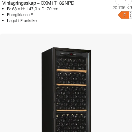
Vinlagringsskap – OXM1T182NPD
20 795 KR
B: 68 x H: 147,9 x D: 70 cm
Energiklasse F
Laget i Frankrike