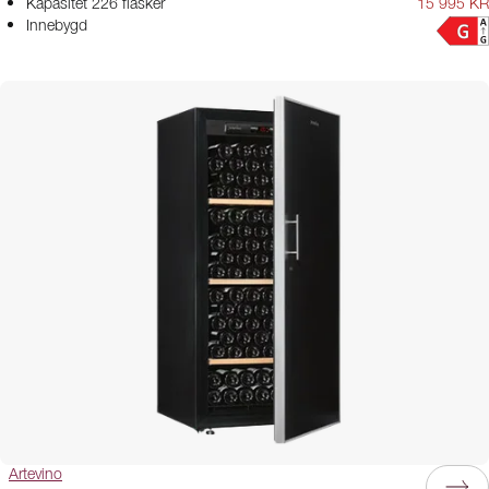
Kapasitet 226 flasker
15 995 KR
Innebygd
Artevino