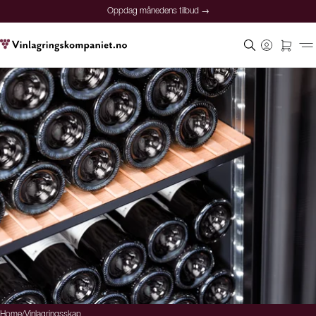
Oppdag månedens tilbud →
Home
/
Vinlagringsskap