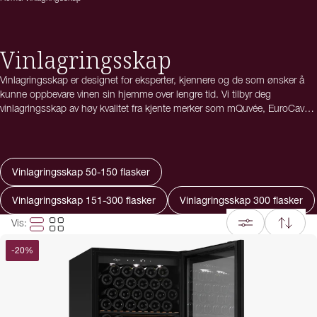
Vinlagringsskap
Vinlagringsskap er designet for eksperter, kjennere og de som ønsker å
kunne oppbevare vinen sin hjemme over lengre tid. Vi tilbyr deg
vinlagringsskap av høy kvalitet fra kjente merker som mQuvée, EuroCave
og Artevino. Her finner du vinlagringsskap i forskjellige størrelser og
design – for både vin og champagne.
Uansett om du ønsker å lagre noen få utvalgte flasker eller bygge en
Vinlagringsskap 50-150 flasker
større samling, har vi vinlagringsskap med funksjoner som nøyaktig
temperaturstyring, vibrasjonsfri lagring og justerbare hyller. Mange
Vinlagringsskap 151-300 flasker
Vinlagringsskap 300 flasker
modeller tilbyr også separate temperatursoner, slik at både rødvin, hvitvin
og champagne kan oppbevares optimalt samtidig. Dette gjør det enkelt å
Vis
:
tilpasse skapet etter dine behov og sikre at vinene alltid er klare til
-
20
%
servering.