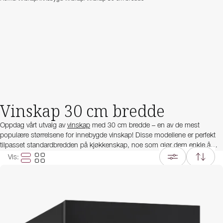
Vinskap 30 cm bredde
Oppdag vårt utvalg av
vinskap
med 30 cm bredde – en av de mest
populære størrelsene for innebygde vinskap! Disse modellene er perfekt
tilpasset standardbredden på kjøkkenskap, noe som gjør dem enkle å
integrere sømløst i ethvert kjøkken. Til tross for sin slanke design, har et
Vis
:
30 cm bredt vinskap kapasitet til opptil 20 flasker.
Du kan velge mellom vinskap med 30 cm bredde med én eller to
temperatursoner, slik at du kan oppbevare rødvin, hvitvin og champagne
ved ideell serveringstemperatur samtidig. På grunn av den store
etterspørselen finnes disse vinskapene i en rekke ulike design og