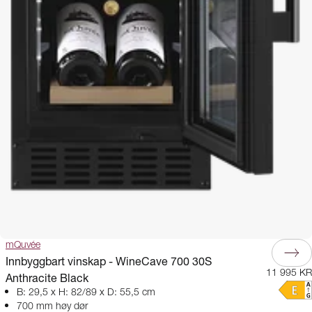
mQuvée
Innbyggbart vinskap - WineCave 700 30S
11 995 KR
Anthracite Black
B: 29,5 x H: 82/89 x D: 55,5 cm
700 mm høy dør