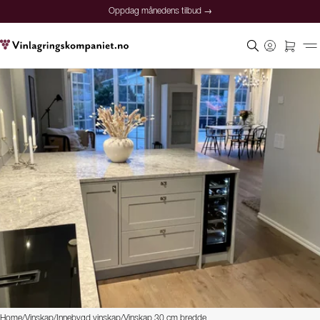
Oppdag månedens tilbud →
Home
/
Vinskap
/
Innebygd vinskap
/
Vinskap 30 cm bredde