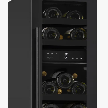
funksjoner. Merker som mQuvée tilbyr til og med modeller som kan
tilpasses i ønsket farge, slik at vinskapet passer perfekt til
kjøkkeninnredningen din. Utforsk vårt brede utvalg av 30 cm brede
vinskap, og finn den ideelle løsningen for din vinsamling og ditt kjøkken!