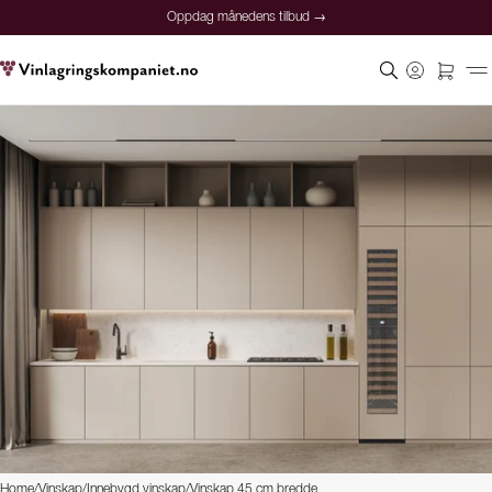
Oppdag månedens tilbud →
Home
/
Vinskap
/
Innebygd vinskap
/
Vinskap 45 cm bredde