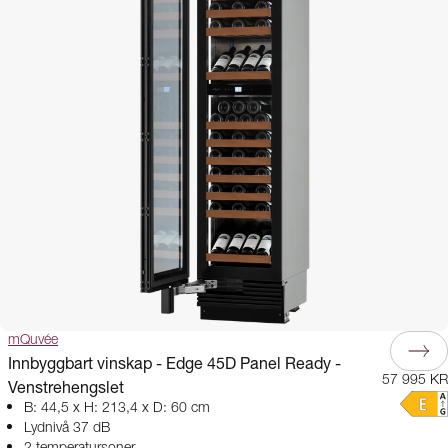
temperatursoner, slik at du kan oppbevare både hvitvin og rødvin under
ideelle forhold. Utforsk vårt utvalg av vinskap med 45 cm bredde, og finn
den perfekte modellen til kjøkkenet ditt.
mQuvée
Innbyggbart vinskap - Edge 45D Panel Ready -
57 995 KR
Venstrehengslet
B: 44,5 x H: 213,4 x D: 60 cm
Lydnivå 37 dB