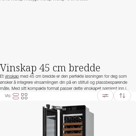
Vinskap 45 cm bredde
Et
vinskap
med 45 cm bredde er den perfekte løsningen for deg som
ønsker å integrere vinsamlingen din på en stilfull og plassbesparende
måte. Med sitt kompakte format passer dette vinskapet sømløst inn i
moderne kjøkken, samtidig som det gir rikelig med plass til en variert
Vis
:
samling av vinflasker.
Disse modellene er spesielt utviklet for innbygging og kan enkelt tilpasses
kjøkkendesignet ditt. Med nøyaktig temperaturstyring, vibrasjonsfri lagring
og UV-beskyttet glass sikrer et vinskap 45 cm bredde at vinene dine alltid
er optimalt temperert og godt beskyttet. Mange modeller har også to