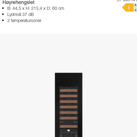
57 995 KR
Høyrehengslet
B: 44,5 x H: 213,4 x D: 60 cm
Lydnivå 37 dB
2 temperatursoner