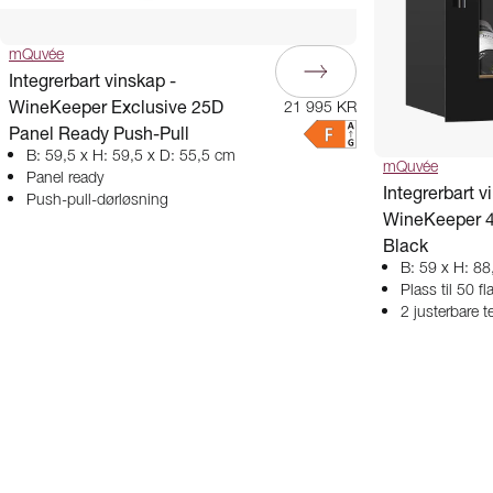
mQuvée
Integrerbart vinskap -
WineKeeper Exclusive 25D
21 995 KR
Panel Ready Push-Pull
B: 59,5 x H: 59,5 x D: 55,5 cm
mQuvée
Panel ready
Integrerbart v
Push-pull-dørløsning
WineKeeper 4
Black
B: 59 x H: 88
Plass til 50 fl
2 justerbare 