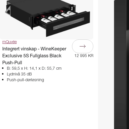
mQuvée
Integrert vinskap - WineKeeper
Exclusive 5S Fullglass Black
12 995 KR
Push-Pull
B: 59,5 x H: 14,1 x D: 55,7 cm
Lydnivå 35 dB
Push-pull-dørløsning