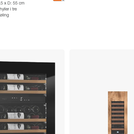
,5 x D: 55 cm
yller i tre
øling