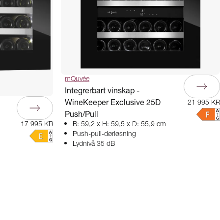
mQuvée
Integrerbart vinskap -
WineKeeper Exclusive 25D
21 995 KR
Push/Pull
B: 59,2 x H: 59,5 x D: 55,9 cm
17 995 KR
Push-pull-dørløsning
Lydnivå 35 dB