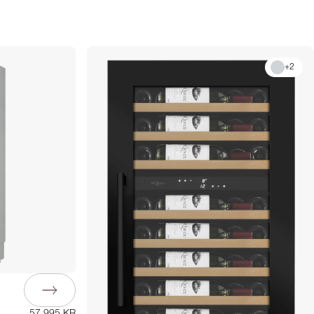
+
2
57 995 KR