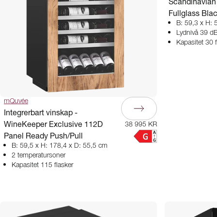
Scandinavian 
Fullglass Bla
B: 59,3 x H: 
Lydnivå 39 d
Kapasitet 30 f
mQuvée
Integrerbart vinskap -
WineKeeper Exclusive 112D
38 995 KR
Panel Ready Push/Pull
B: 59,5 x H: 178,4 x D: 55,5 cm
2 temperatursoner
Kapasitet 115 flasker