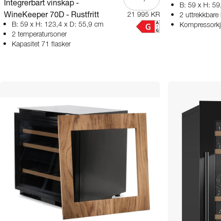
Integrerbart vinskap -
B: 59 x H: 59
WineKeeper 70D - Rustfritt
21 995 KR
2 uttrekkbare h
B: 59 x H: 123,4 x D: 55,9 cm
Kompressorkj
2 temperatursoner
Kapasitet 71 flasker