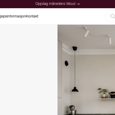
Oppdag månedens tilbud →
jøpsinformasjon
Kontakt