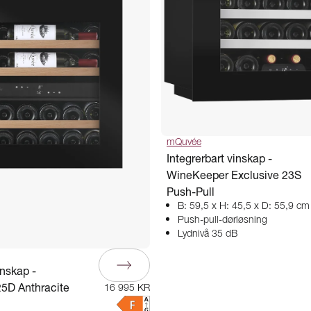
mQuvée
Integrerbart vinskap -
WineKeeper Exclusive 23S
Push-Pull
B: 59,5 x H: 45,5 x D: 55,9 cm
Push-pull-dørløsning
Lydnivå 35 dB
inskap -
5D Anthracite
16 995 KR