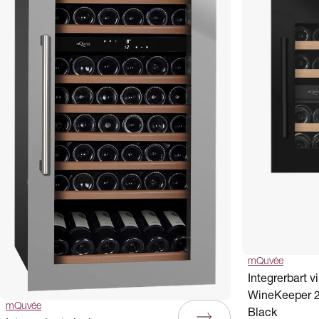
mQuvée
Integrerbart v
WineKeeper 2
mQuvée
Black