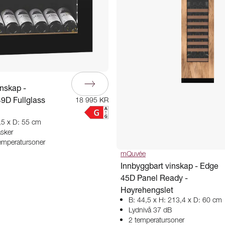
inskap -
9D Fullglass
18 995 KR
,5 x D: 55 cm
asker
temperatursoner
mQuvée
Innbyggbart vinskap - Edge
45D Panel Ready -
Høyrehengslet
B: 44,5 x H: 213,4 x D: 60 cm
Lydnivå 37 dB
2 temperatursoner