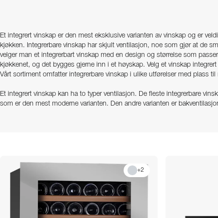
Et integrert vinskap er den mest eksklusive varianten av vinskap og er vel
kjøkken. Integrerbare vinskap har skjult ventilasjon, noe som gjør at de sme
velger man et integrerbart vinskap med en design og størrelse som passer t
kjøkkenet, og det bygges gjerne inn i et høyskap. Velg et vinskap integrert
Vårt sortiment omfatter integrerbare vinskap i ulike utførelser med plass ti
Et integrert vinskap kan ha to typer ventilasjon. De fleste integrerbare vinsk
som er den mest moderne varianten. Den andre varianten er bakventilasjon,
inntrykk, men krever plass til ventilasjonen inne i skapet bak vinskapet s
en titt på installasjonsvideoen for integrerbare vinskap i vår
installasjonsgu
hvis du har spørsmål vedrørende integrerbare vinskap!
+
2