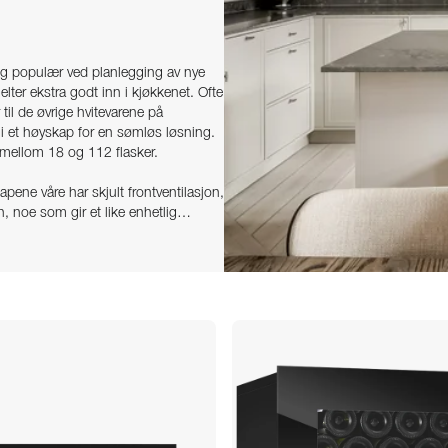
dig populær ved planlegging av nye
lter ekstra godt inn i kjøkkenet. Ofte
il de øvrige hvitevarene på
 i et høyskap for en sømløs løsning.
l mellom 18 og 112 flasker.
apene våre har skjult frontventilasjon,
 noe som gir et like enhetlig
amt oppe og nede i skapet. Ta gjerne
ide
, eller
kontakt vår kundeservice