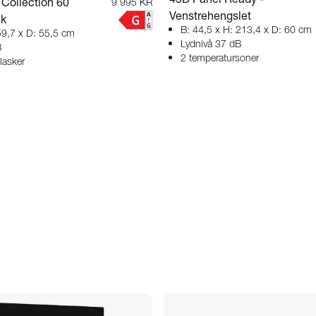
Collection 60
9 995 KR
Venstrehengslet
ck
B: 44,5 x H: 213,4 x D: 60 cm
59,7 x D: 55,5 cm
Lydnivå 37 dB
B
2 temperatursoner
lasker