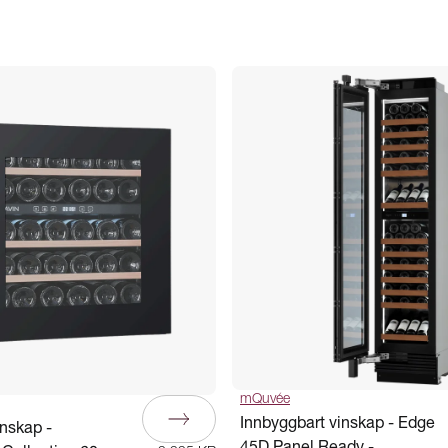
mQuvée
Innbyggbart vinskap - Edge
inskap -
45D Panel Ready -