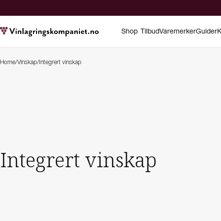
Shop
Tilbud
Varemerker
Guider
K
Home
/
Vinskap
/
Integrert vinskap
Integrert vinskap