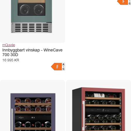
mQuvée
Innbyggbart vinskap - WineCave
700 30D
16 995 KR