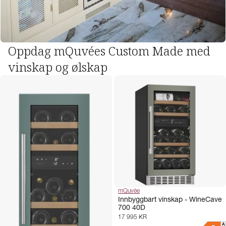
Oppdag mQuvées Custom Made med
vinskap og ølskap
mQuvée
Innbyggbart vinskap - WineCave
700 40D
17 995 KR