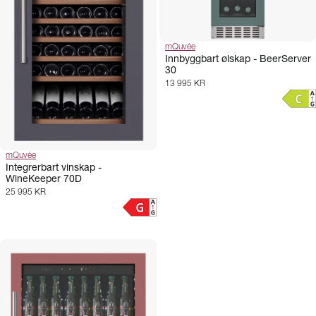
mQuvée
Innbyggbart ølskap - BeerServer
30
13 995 KR
mQuvée
Integrerbart vinskap -
WineKeeper 70D
25 995 KR