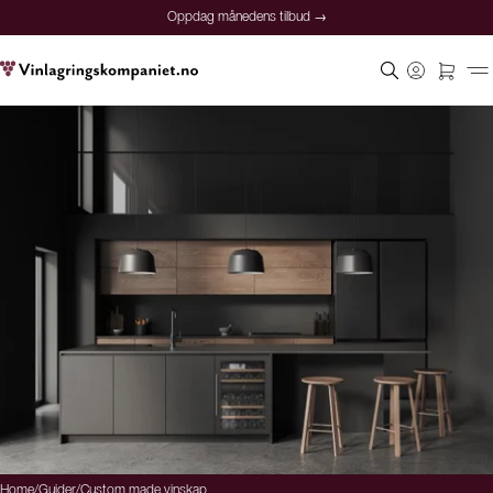
Oppdag månedens tilbud →
Home
/
Guider
/
Custom made vinskap