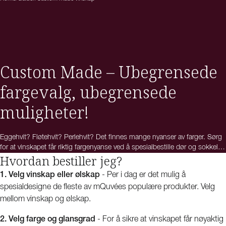
Custom Made – Ubegrensede
fargevalg, ubegrensede
muligheter!
Eggehvit? Fløtehvit? Perlehvit? Det finnes mange nyanser av farger. Sørg
for at vinskapet får riktig fargenyanse ved å spesialbestille dør og sokkel i
Hvordan bestiller jeg?
akkurat den fargen du ønsker. I samarbeid med mQuvée gir vi deg
muligheten til å designe vinskapet eller ølskapet i en rekke forskjellige
1. Velg vinskap eller ølskap
- Per i dag er det mulig å
farger. Det vi trenger fra deg er en fargekode i RAL eller NCS – så tar vi
spesialdesigne de fleste av mQuvées populære produkter. Velg
oss av resten. Har du spørsmål om Custom Made, må du gjerne kontakte
vår kundeservice, så hjelper vi deg videre! Velkommen med din bestilling!
mellom vinskap og ølskap.
2. Velg farge og glansgrad
- For å sikre at vinskapet får nøyaktig