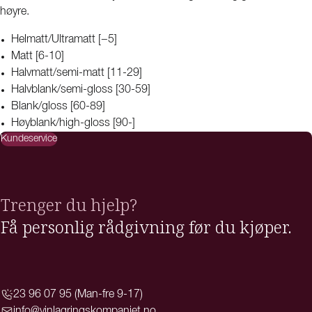
høyre.
Helmatt/Ultramatt [−5]
Matt [6-10]
Halvmatt/semi-matt [11-29]
Halvblank/semi-gloss [30-59]
Blank/gloss [60-89]
Høyblank/high-gloss [90-]
Kundeservice
Trenger du hjelp?
Få personlig rådgivning før du kjøper.
23 96 07 95 (Man-fre 9-17)
info@vinlagringskompaniet.no