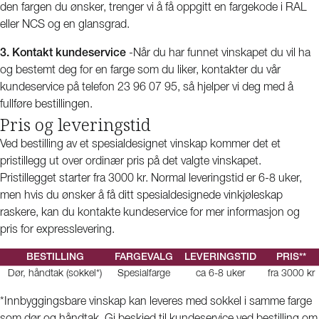
den fargen du ønsker, trenger vi å få oppgitt en fargekode i RAL
eller NCS og en glansgrad.
3. Kontakt kundeservice
-Når du har funnet vinskapet du vil ha
og bestemt deg for en farge som du liker, kontakter du vår
kundeservice på telefon 23 96 07 95, så hjelper vi deg med å
fullføre bestillingen.
Pris og leveringstid
Ved bestilling av et spesialdesignet vinskap kommer det et
pristillegg ut over ordinær pris på det valgte vinskapet.
Pristillegget starter fra 3000 kr. Normal leveringstid er 6-8 uker,
men hvis du ønsker å få ditt spesialdesignede vinkjøleskap
raskere, kan du kontakte kundeservice for mer informasjon og
pris for expresslevering.
BESTILLING
FARGEVALG
LEVERINGSTID
PRIS**
Dør, håndtak (sokkel*)
Spesialfarge
ca 6-8 uker
fra 3000 kr
*Innbyggingsbare vinskap kan leveres med sokkel i samme farge