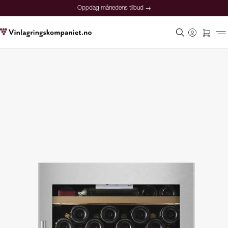
Oppdag månedens tilbud →