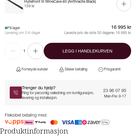
Hyllefront til WineCave 60 (Anthracite Black)
159 kr
16 995 kr
På lager
Levering om 3-6 dager
Laveste pris de siste 30 dagene:
16 995 kr
LEGG I HANDLEKURVEN
1
Fornøyde kunder
Sikker betaling
Prisgaranti
Trenger du hjelp?
23 96 07 95
Ring for personlig veiledning om konfigurasjon,
Man-Fre: 9-17
levering og installasjon.
Fleksibel betaling med:
Produktinformasjon