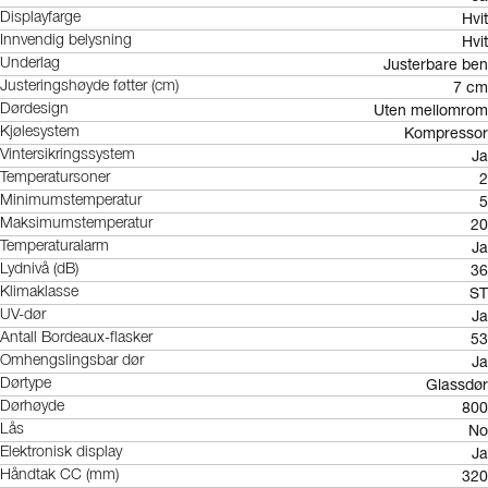
Hvit
Displayfarge
Hvit
Innvendig belysning
Justerbare ben
Underlag
7 cm
Justeringshøyde føtter (cm)
Uten mellomrom
Dørdesign
Kompressor
Kjølesystem
Ja
Vintersikringssystem
2
Temperatursoner
5
Minimumstemperatur
20
Maksimumstemperatur
Ja
Temperaturalarm
36
Lydnivå (dB)
ST
Klimaklasse
Ja
UV-dør
53
Antall Bordeaux-flasker
Ja
Omhengslingsbar dør
Glassdør
Dørtype
800
Dørhøyde
No
Lås
Ja
Elektronisk display
320
Håndtak CC (mm)