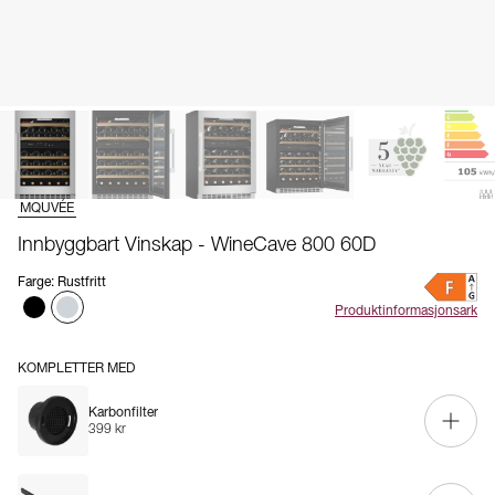
MQUVÉE
Innbyggbart Vinskap - WineCave 800 60D
Farge
:
Rustfritt
Produktinformasjonsark
KOMPLETTER MED
Karbonfilter
399 kr