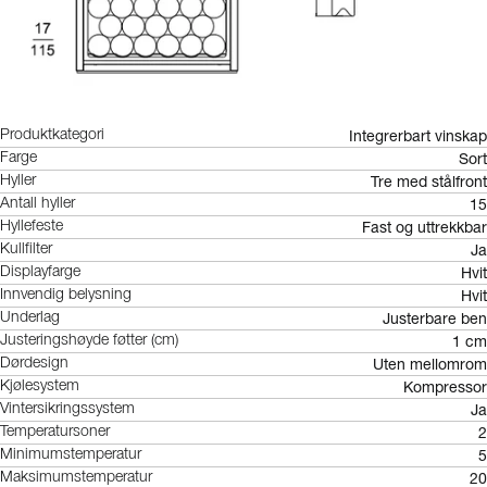
Integrerbart vinskap
Produktkategori
Sort
Farge
Tre med stålfront
Hyller
15
Antall hyller
Fast og uttrekkbar
Hyllefeste
Ja
Kullfilter
Hvit
Displayfarge
Hvit
Innvendig belysning
Justerbare ben
Underlag
1 cm
Justeringshøyde føtter (cm)
Uten mellomrom
Dørdesign
Kompressor
Kjølesystem
Ja
Vintersikringssystem
2
Temperatursoner
5
Minimumstemperatur
20
Maksimumstemperatur