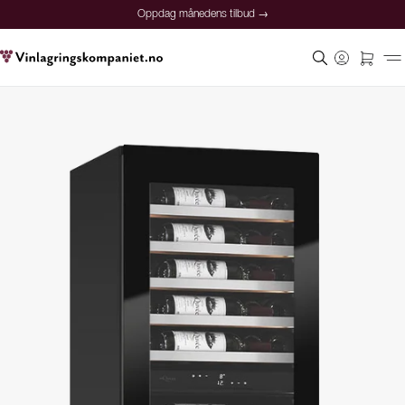
Oppdag månedens tilbud →