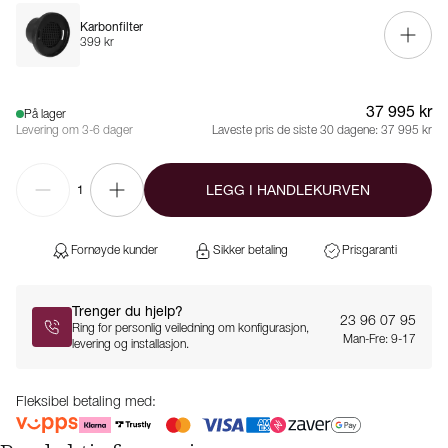
Karbonfilter
399 kr
37 995 kr
På lager
Levering om 3-6 dager
Laveste pris de siste 30 dagene:
37 995 kr
LEGG I HANDLEKURVEN
1
Fornøyde kunder
Sikker betaling
Prisgaranti
Trenger du hjelp?
23 96 07 95
Ring for personlig veiledning om konfigurasjon,
Man-Fre: 9-17
levering og installasjon.
Fleksibel betaling med: