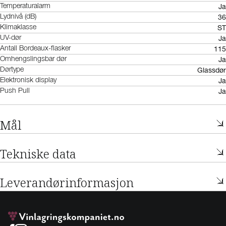
Ja
Temperaturalarm
36
Lydnivå (dB)
ST
Klimaklasse
Ja
UV-dør
115
Antall Bordeaux-flasker
Ja
Omhengslingsbar dør
Glassdør
Dørtype
Ja
Elektronisk display
Ja
Push Pull
Mål
Tekniske data
Leverandørinformasjon