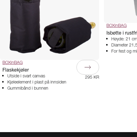
BOXinBAG
Isbøtte i rustfr
Høyde: 21 c
Diameter 21,
For fest og m
BOXinBAG
Flaskekjøler
Utside i svart canvas
295 KR
Kjøleelement i plast på innsiden
Gummibånd i bunnen