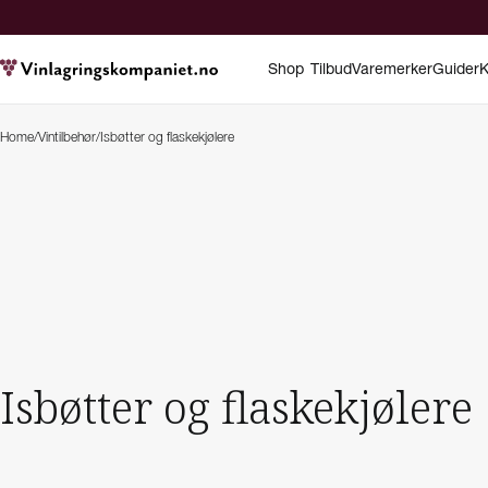
Shop
Tilbud
Varemerker
Guider
K
Home
/
Vintilbehør
/
Isbøtter og flaskekjølere
Isbøtter og flaskekjølere