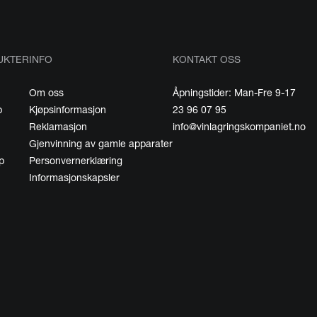
UKTER
INFO
KONTAKT OSS
Om oss
Åpningstider: Man-Fre 9-17
p
Kjøpsinformasjon
23 96 07 95
Reklamasjon
info@vinlagringskompaniet.no
Gjenvinning av gamle apparater
p
Personvernerklæring
Informasjonskapsler