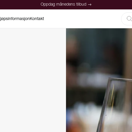
Oppdag månedens tilbud →
jøpsinformasjon
Kontakt