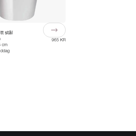
itt stål
m
965 KR
5 cm
iddag