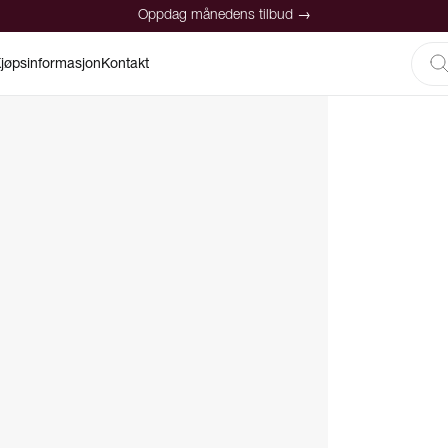
Oppdag månedens tilbud →
jøpsinformasjon
Kontakt