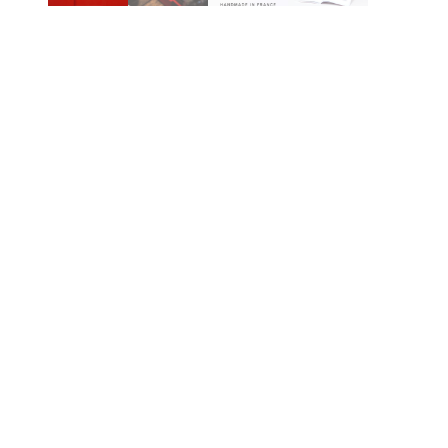
Produktinformasjon
Be
Ta
Jea
pr