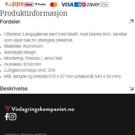
Produktinformasjon
Fordeler
Utførelse: Langsgående kant med fasett, med blanke trinn, lameller
som løper bak for ytterligere sikkerhet.
Materiale: Aluminium
Sølvfarget design
Montering: Presses i, skrus fast
Hullrekke: 87x9 mm
Luftgjennomslipp cm2: 200
Mål: (lengde og bredde) 570 x 57 mm (uttaksmål 540 x 50 mm)
Beskrivelse