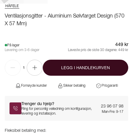
HÄFELE
Ventilasjonsgitter - Aluminium Sølvfarget Design (570
X 57 Mm)
449 kr
På lager
Levering om 3-6 dager
Laveste pris de siste 30 dagene:
449 kr
LEGG I HANDLEKURVEN
1
Fornøyde kunder
Sikker betaling
Prisgaranti
Trenger du hjelp?
23 96 07 98
Ring for personlig veiledning om konfigurasjon,
Man-Fre: 9-17
levering og installasjon.
Fleksibel betaling med: