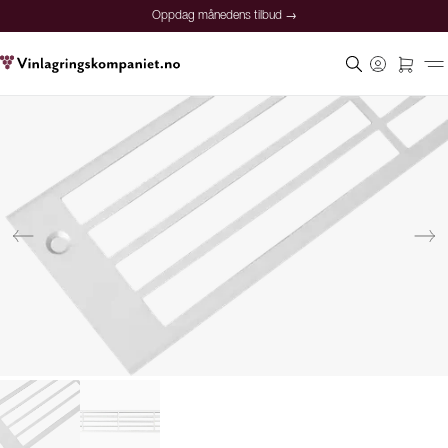
Oppdag månedens tilbud →