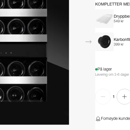
KOMPLETTER ME
Dryppbe
549 kr
Karbonfil
399 kr
På lager
Levering om 3-6 dager
1
Fornøyde kunde