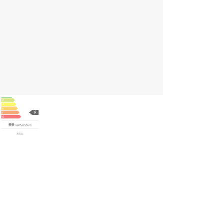
rdeler
Enkel installasjon takket være skjult frontventilasjon bak døren
Standardiserte mål for sømløs integrering i kjøkkenet
Ekstra stillegående drift for en harmonisk atmosfære
Vibrasjonsfrie trehyller med stålfront - frontene leveres montert på
Glassdør med UV-beskyttelse mot skadelig sollys