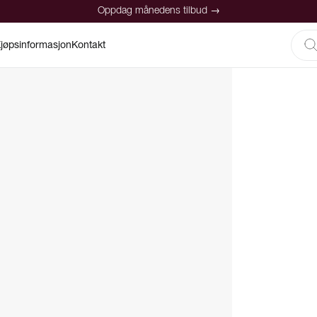
Oppdag månedens tilbud →
jøpsinformasjon
Kontakt