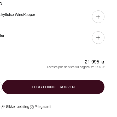
D
skyttelse WineKeeper
ter
21 995 kr
Laveste pris de siste 30 dagene:
21 995 kr
LEGG I HANDLEKURVEN
r
Sikker betaling
Prisgaranti